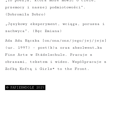
„To poezja, która może mówić o ciele,
przemocy i naszej podmiotowości”.
(Dobromiła Dobro)
„Językowy eksperyment, wciąga, porusza i
zachwyca”. (Bęc Zmiana)
Ada Adu Rączka [on/ona/onx/jego/jej/jejx]
(ur. 1997) – poet(k)a oraz absolwent_ka
Fine Arts w Städelschule. Pracuje z
obrazami, tekstem i wideo. Współpracuje z
Zofką Koftą i Girls* to the Front.
Członkini kolektywu Plenum Osób
Opiekujących Się. Osoba autorska książek
© PAPIERWDOLE 2025
„Nie róbmy nic, błagam. Ale powiedzmy
innym, że robiłyśmy” (2019), „Próba
wyjścia z brzucha | Próba wejścia do
brzucha” (2021), „Chciałośmy” (2022) oraz