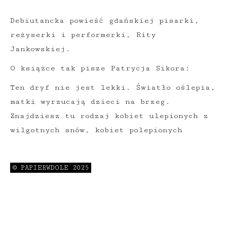
Debiutancka powieść gdańskiej pisarki,
reżyserki i performerki, Rity
Jankowskiej.
O książce tak pisze Patrycja Sikora:
Ten dryf nie jest lekki. Światło oślepia,
matki wyrzucają dzieci na brzeg.
Znajdziesz tu rodzaj kobiet ulepionych z
wilgotnych snów, kobiet polepionych
przetrzymaniem. Poczujesz się jak u
siebie, umość się w tej promiennej
© PAPIERWDOLE 2025
główce. Fraza Jankowskiej uczy ściskać
smutek, przerywać krąg. Jesteśmy na
etapie „siadaj, jeden”, ale kiedyś zdamy
ten egzamin z wyróżnieniem.