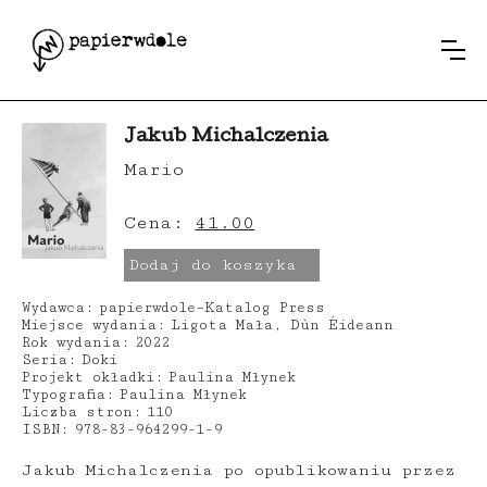
Jakub Michalczenia
Mario
Cena:
41.00
Dodaj do koszyka
Wydawca:
papierwdole–Katalog Press
Miejsce wydania:
Ligota Mała, Dùn Éideann
Rok wydania:
2022
Seria:
Doki
Projekt okładki:
Paulina Młynek
Typografia:
Paulina Młynek
Liczba stron:
110
ISBN:
978-83-964299-1-9
Jakub Michalczenia po opublikowaniu przez