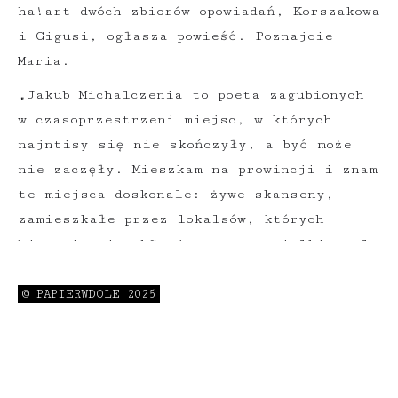
ha!art dwóch zbiorów opowiadań, Korszakowa
i Gigusi, ogłasza powieść. Poznajcie
Maria.
„Jakub Michalczenia to poeta zagubionych
w czasoprzestrzeni miejsc, w których
najntisy się nie skończyły, a być może
nie zaczęły. Mieszkam na prowincji i znam
te miejsca doskonale: żywe skanseny,
zamieszkałe przez lokalsów, których
historia nie obfituje w czyny wielkie, ale
porywa jak Odyseja. Spotkasz ich
wszędzie, w Korszach, Dukli i New Jersey
© PAPIERWDOLE 2025
– łowią ryby na brzegach rzek, których
nie ma” – Sławomir Shuty.
„Przeczytałem. I co? Jutro pójdę do