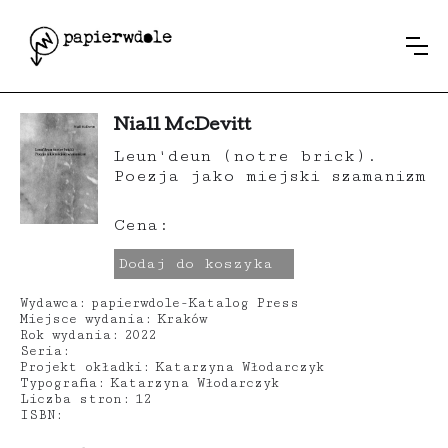
Niall McDevitt
Leun'deun (notre brick).
Poezja jako miejski szamanizm
Cena:
Dodaj do koszyka
Wydawca:
papierwdole-Katalog Press
Miejsce wydania:
Kraków
Rok wydania:
2022
Seria:
Projekt okładki:
Katarzyna Włodarczyk
Typografia:
Katarzyna Włodarczyk
Liczba stron:
12
ISBN: