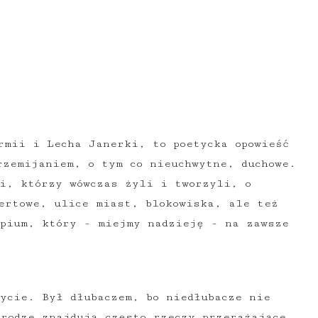
rmii i Lecha Janerki, to poetycka opowieść
rzemijaniem, o tym co nieuchwytne, duchowe.
i, którzy wówczas żyli i tworzyli, o
ertowe, ulice miast, blokowiska, ale też
opium, który - miejmy nadzieję - na zawsze
ycie. Był dłubaczem, bo niedłubacze nie
rodze znajdują często rzeczy przerażające.