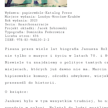
Wydawca:
papierwdole-Katalog Press
Miejsce wydania:
Londyn-Wrocław-Kraków
Rok wydania:
2023
Seria:
Anarchonarracje
Projekt okładki:
Jacek Żebrowski
Typografia:
Dominika Federowicz
Liczba stron:
436
ISBN:
978-83-968130-2-2
Pisana przez wiele lat biografia Janusza Ro
nie tylko o muzyce i życiu w latach 70. i 8
Niewiele tu znajdziemy o polityce tamtych c
miejscach, których już dawno nie ma. Marcin
hipisowskie komuny, ośrodki odwykowe, wiejs
przeszedł do historii.
O książce:
Jankowi było w tym wszystkim trudniej, bo n
popadają w nałogi. Należał do ludzi wrażliw