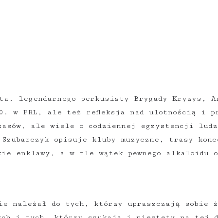
łta, legendarnego perkusisty Brygady Kryzys, A
0. w PRL, ale też refleksja nad ulotnością i p
zasów, ale wiele o codziennej egzystencji ludz
 Szubarczyk opisuje kluby muzyczne, trasy konc
kie enklawy, a w tle wątek pewnego alkaloidu 
ie należał do tych, którzy upraszczają sobie ż
ych i tych, którzy szukają i niestety na tej d