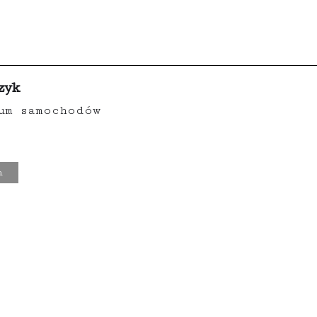
zyk
um samochodów
a