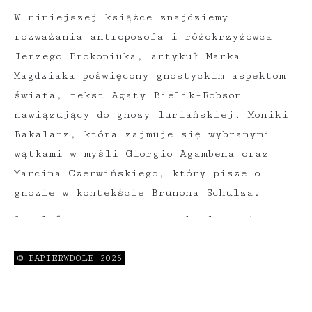
W niniejszej książce znajdziemy
rozważania antropozofa i różokrzyżowca
Jerzego Prokopiuka, artykuł Marka
Magdziaka poświęcony gnostyckim aspektom
świata, tekst Agaty Bielik-Robson
nawiązujący do gnozy luriańskiej, Moniki
Bakalarz, która zajmuje się wybranymi
wątkami w myśli Giorgio Agambena oraz
Marcina Czerwińskiego, który pisze o
gnozie w kontekście Brunona Schulza.
Artykuły przygotowano na konferencję
naukową: "Paradygmaty gnozy w literaturze
i filozofii współczesnej" (13-14
© PAPIERWDOLE 2025
października 2015),organizowaną przez
Festiwal imienia Brunona Schulza oraz