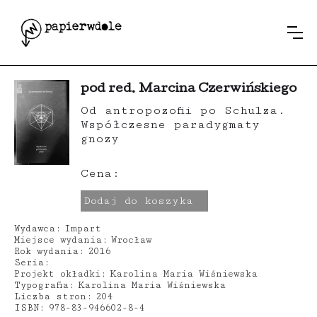
pod red. Marcina Czerwińskiego
Od antropozofii po Schulza.
Współczesne paradygmaty
gnozy
Cena:
Dodaj do koszyka
Wydawca:
Impart
Miejsce wydania:
Wrocław
Rok wydania:
2016
Seria:
Projekt okładki:
Karolina Maria Wiśniewska
Typografia:
Karolina Maria Wiśniewska
Liczba stron:
204
ISBN:
978-83-946602-8-4