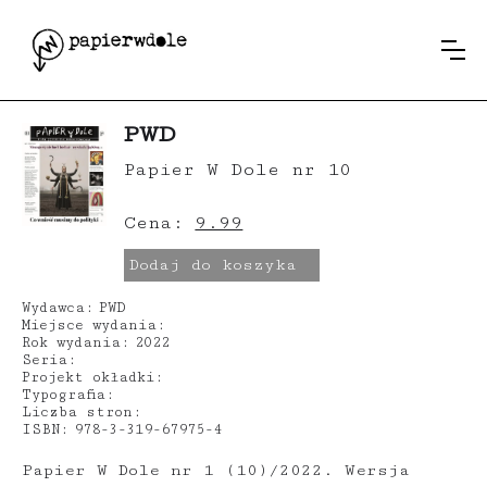
PWD
Papier W Dole nr 10
Cena:
9.99
Dodaj do koszyka
Wydawca:
PWD
Miejsce wydania:
Rok wydania:
2022
Seria:
Projekt okładki:
Typografia:
Liczba stron:
ISBN:
978-3-319-67975-4
Papier W Dole nr 1 (10)/2022. Wersja