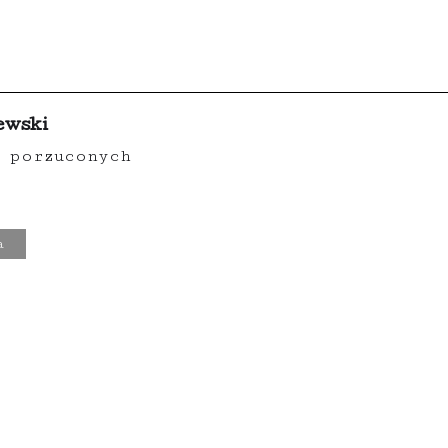
ewski
 porzuconych
a