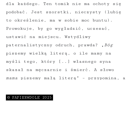
dla każdego. Ten tomik nie ma ochoty się
podobać. Jest szorstki, nieczysty (lubię
to określenie, ma w sobie moc buntu).
Prowokuje, by go wygładzić, uczesać,
ustawić na miejscu. Wstydliwy
paternalistyczny odruch, prawda? „
Bóg
piszemy wielką literą, o ile mamy na
myśli tego, który [..] własnego syna
skazał na męczarnie i śmierć. A słowo
mama
piszemy małą literą” – przypomina, a
raczej wypomina Autorka. W rolach
głównych: Bóg – rodzaj męski, liczba
© PAPIERWDOLE 2025
pojedyncza, okoliczność tworząca związek
przynależności, niekoniecznie świadomej i
dobrowolnej, matka (nieco do Boga
podobna), Judyta, Stefan i inni. Ojciec i