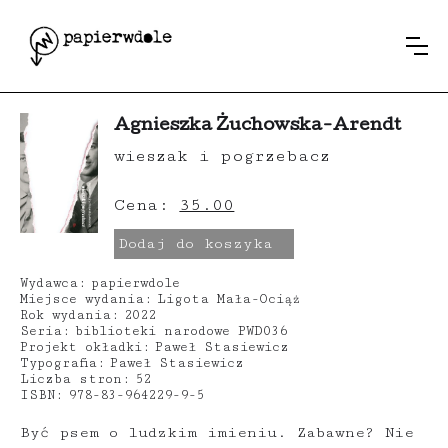
Agnieszka Żuchowska-Arendt
wieszak i pogrzebacz
Cena:
35.00
Dodaj do koszyka
Wydawca:
papierwdole
Miejsce wydania:
Ligota Mała-Ociąż
Rok wydania:
2022
Seria:
biblioteki narodowe PWD036
Projekt okładki:
Paweł Stasiewicz
Typografia:
Paweł Stasiewicz
Liczba stron:
52
ISBN:
978-83-964229-9-5
Być psem o ludzkim imieniu. Zabawne? Nie